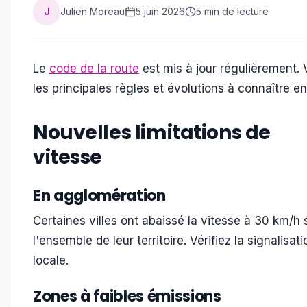
J
Julien Moreau
5 juin 2026
5 min de lecture
Permis Accompagné
Contact
Le
code de la route
est mis à jour régulièrement. 
les principales règles et évolutions à connaître e
Je m'inscris
Nouvelles limitations de
01 46 49 38 90
vitesse
En agglomération
Certaines villes ont abaissé la vitesse à 30 km/h 
l'ensemble de leur territoire. Vérifiez la signalisati
locale.
Zones à faibles émissions