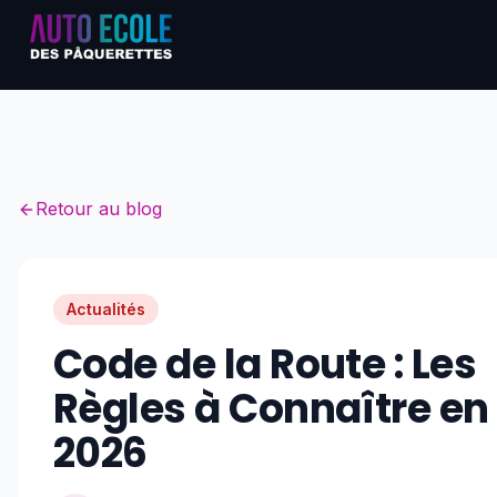
Accueil
Pack Web
Retour au blog
Formations
Tarifs
Actualités
Boîte Manuelle - SANS CODE
Code de la Route : Les
Boîte Auto - SANS CODE
Règles à Connaître en
Boîte Manuelle + CODE
2026
Boîte Auto + CODE
Prestations à l’unité